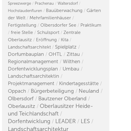
Spreezwerge
Prachenau
Waltersdorf
Bauüberwachung
Gärten
Hochstaudenfluren
der Welt
Mehrfamilienhäuser
Fertigstellung
Olbersdorfer See
Praktikum
freie Stelle
Schulsport
Zentrale
Oberlausitz
Eröffnung
Kita
Spielplatz
Landschaftsarchitekt
Dorfumbauplan
OHTL
Zittau
Regionalmanagement
Wilthen
Dorfentwicklungsplan
Umbau
Landschaftsarchitektin
Projektmanagement
Kindertagesstätte
Bürgerbeteiligung
Neuland
Oppach
Olbersdorf
Bautzener Oberland
Oberlausitzer Heide-
Oberlausitz
und Teichlandschaft
Dorfentwicklung
LEADER
LES
Landschaftsarchitektur