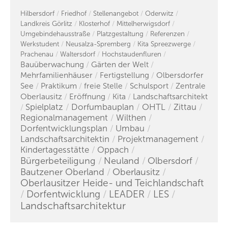
Hilbersdorf
Friedhof
Stellenangebot
Oderwitz
Landkreis Görlitz
Klosterhof
Mittelherwigsdorf
Umgebindehausstraße
Platzgestaltung
Referenzen
Werkstudent
Neusalza-Spremberg
Kita Spreezwerge
Prachenau
Waltersdorf
Hochstaudenfluren
Bauüberwachung
Gärten der Welt
Mehrfamilienhäuser
Fertigstellung
Olbersdorfer
See
Praktikum
freie Stelle
Schulsport
Zentrale
Oberlausitz
Eröffnung
Kita
Landschaftsarchitekt
Spielplatz
Dorfumbauplan
OHTL
Zittau
Regionalmanagement
Wilthen
Dorfentwicklungsplan
Umbau
Landschaftsarchitektin
Projektmanagement
Kindertagesstätte
Oppach
Bürgerbeteiligung
Neuland
Olbersdorf
Bautzener Oberland
Oberlausitz
Oberlausitzer Heide- und Teichlandschaft
Dorfentwicklung
LEADER
LES
Landschaftsarchitektur