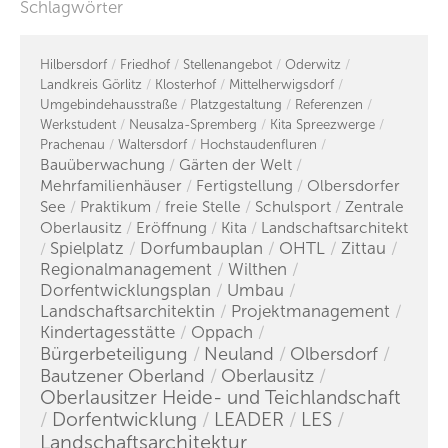
Schlagwörter
Hilbersdorf
Friedhof
Stellenangebot
Oderwitz
Landkreis Görlitz
Klosterhof
Mittelherwigsdorf
Umgebindehausstraße
Platzgestaltung
Referenzen
Werkstudent
Neusalza-Spremberg
Kita Spreezwerge
Prachenau
Waltersdorf
Hochstaudenfluren
Bauüberwachung
Gärten der Welt
Mehrfamilienhäuser
Fertigstellung
Olbersdorfer
See
Praktikum
freie Stelle
Schulsport
Zentrale
Oberlausitz
Eröffnung
Kita
Landschaftsarchitekt
Spielplatz
Dorfumbauplan
OHTL
Zittau
Regionalmanagement
Wilthen
Dorfentwicklungsplan
Umbau
Landschaftsarchitektin
Projektmanagement
Kindertagesstätte
Oppach
Bürgerbeteiligung
Neuland
Olbersdorf
Bautzener Oberland
Oberlausitz
Oberlausitzer Heide- und Teichlandschaft
Dorfentwicklung
LEADER
LES
Landschaftsarchitektur