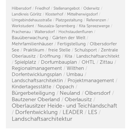
Hilbersdorf
Friedhof
Stellenangebot
Oderwitz
Landkreis Görlitz
Klosterhof
Mittelherwigsdorf
Umgebindehausstraße
Platzgestaltung
Referenzen
Werkstudent
Neusalza-Spremberg
Kita Spreezwerge
Prachenau
Waltersdorf
Hochstaudenfluren
Bauüberwachung
Gärten der Welt
Mehrfamilienhäuser
Fertigstellung
Olbersdorfer
See
Praktikum
freie Stelle
Schulsport
Zentrale
Oberlausitz
Eröffnung
Kita
Landschaftsarchitekt
Spielplatz
Dorfumbauplan
OHTL
Zittau
Regionalmanagement
Wilthen
Dorfentwicklungsplan
Umbau
Landschaftsarchitektin
Projektmanagement
Kindertagesstätte
Oppach
Bürgerbeteiligung
Neuland
Olbersdorf
Bautzener Oberland
Oberlausitz
Oberlausitzer Heide- und Teichlandschaft
Dorfentwicklung
LEADER
LES
Landschaftsarchitektur